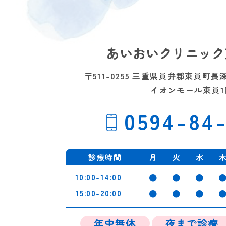
あいおいクリニック
〒511-0255 三重県員弁郡東員町
イオンモール東員1
0594-84
診療時間
月
火
水
●
●
●
10:00-14:00
●
●
●
15:00-20:00
年中無休
夜まで診療