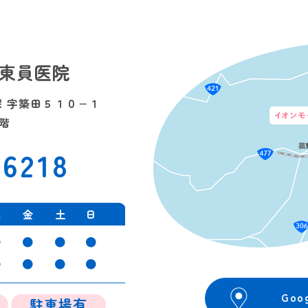
東員医院
長深 字築田５１０−１
階
-6218
木
金
土
日
●
●
●
●
●
●
●
●
Goo
駐車場有