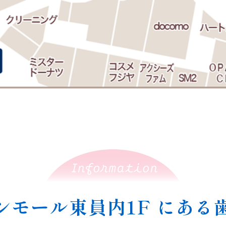
ンモール東員内1F
にある